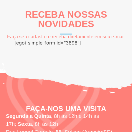
RECEBA NOSSAS
NOVIDADES
Faça seu cadastro e receba diretamente em seu e-mail
[egoi-simple-form id="3898"]
FAÇA-NOS UMA VISITA
Segunda a Quinta
, 8h às 12h e 14h às
17h;
Sexta
, 8h às 12h
Rua Leonel Curvelo, 55, Suíssa (Aracaju/SE)