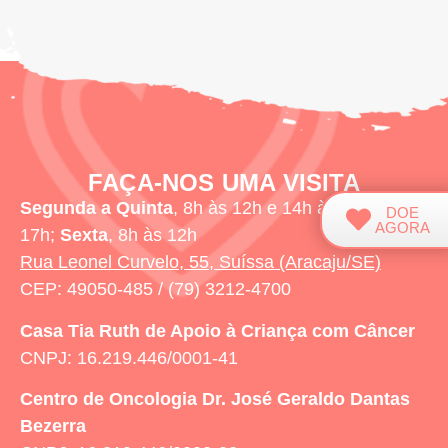
FAÇA-NOS UMA VISITA
Segunda a Quinta
, 8h às 12h e 14h às
DOE
AGORA
17h;
Sexta
, 8h às 12h
Rua Leonel Curvelo, 55, Suíssa (Aracaju/SE)
CEP: 49050-485 / (79) 3212-4700
Casa Tia Ruth
de Apoio à Criança com Câncer
CNPJ: 16.219.446/0001-41
Centro de Oncologia Dr. José Geraldo Dantas
Bezerra