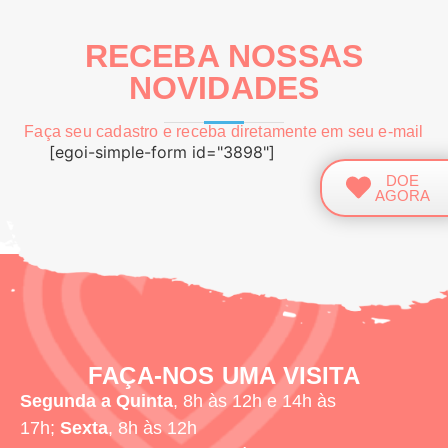
RECEBA NOSSAS
NOVIDADES
Faça seu cadastro e receba diretamente em seu e-mail
[egoi-simple-form id="3898"]
DOE
AGORA
FAÇA-NOS UMA VISITA
Segunda a Quinta
, 8h às 12h e 14h às
17h;
Sexta
, 8h às 12h