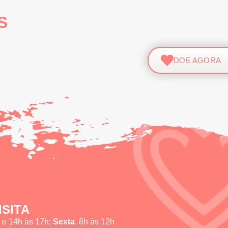
S
DOE AGORA
ISITA
h e 14h às 17h;
Sexta
, 8h às 12h