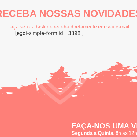
RECEBA NOSSAS NOVIDADE
Faça seu cadastro e receba diretamente em seu e-mail
[egoi-simple-form id="3898"]
FAÇA-NOS UMA V
Segunda a Quinta
, 8h às 12