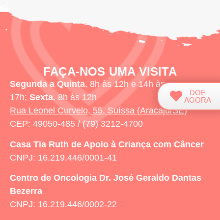
FAÇA-NOS UMA VISITA
Segunda a Quinta
, 8h às 12h e 14h às
DOE
17h;
Sexta
, 8h às 12h
AGORA
Rua Leonel Curvelo, 55, Suíssa (Aracaju/SE)
CEP: 49050-485 / (79) 3212-4700
Casa Tia Ruth
de Apoio à Criança com Câncer
CNPJ: 16.219.446/0001-41
Centro de Oncologia Dr. José Geraldo Dantas
Bezerra
CNPJ: 16.219.446/0002-22