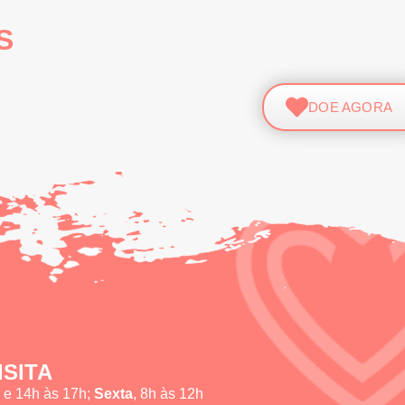
S
DOE AGORA
ISITA
h e 14h às 17h;
Sexta
, 8h às 12h