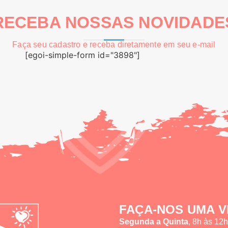
RECEBA NOSSAS NOVIDADE
Faça seu cadastro e receba diretamente em seu e-mail
[egoi-simple-form id="3898"]
FAÇA-NOS UMA V
Segunda a Quinta
, 8h às 12