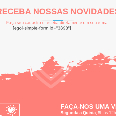
RECEBA NOSSAS NOVIDADE
Faça seu cadastro e receba diretamente em seu e-mail
[egoi-simple-form id="3898"]
FAÇA-NOS UMA V
Segunda a Quinta
, 8h às 12