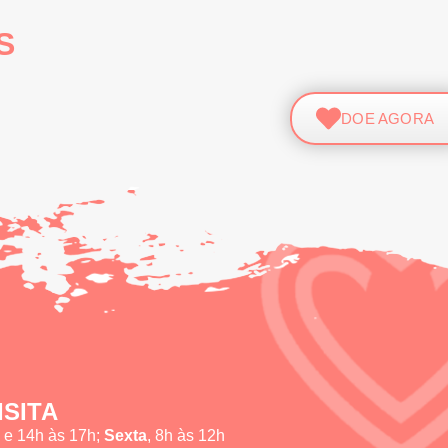
S
DOE AGORA
ISITA
h e 14h às 17h;
Sexta
, 8h às 12h