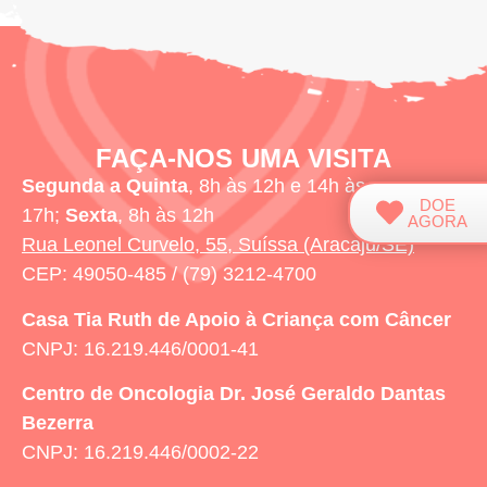
FAÇA-NOS UMA VISITA
Segunda a Quinta
, 8h às 12h e 14h às
DOE
17h;
Sexta
, 8h às 12h
AGORA
Rua Leonel Curvelo, 55, Suíssa (Aracaju/SE)
CEP: 49050-485 / (79) 3212-4700
Casa Tia Ruth
de Apoio à Criança com Câncer
CNPJ: 16.219.446/0001-41
Centro de Oncologia Dr. José Geraldo Dantas
Bezerra
CNPJ: 16.219.446/0002-22