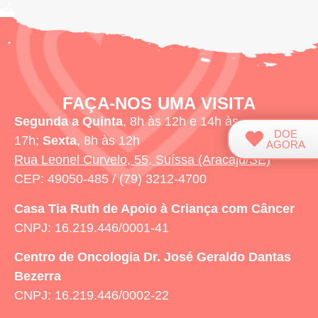
FAÇA-NOS UMA VISITA
Segunda a Quinta
, 8h às 12h e 14h às
DOE
17h;
Sexta
, 8h às 12h
AGORA
Rua Leonel Curvelo, 55, Suíssa (Aracaju/SE)
CEP: 49050-485 / (79) 3212-4700
Casa Tia Ruth
de Apoio à Criança com Câncer
CNPJ: 16.219.446/0001-41
Centro de Oncologia Dr. José Geraldo Dantas
Bezerra
CNPJ: 16.219.446/0002-22