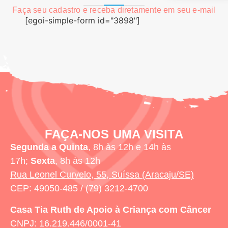
Faça seu cadastro e receba diretamente em seu e-mail
[egoi-simple-form id="3898"]
FAÇA-NOS UMA VISITA
Segunda a Quinta
, 8h às 12h e 14h às
17h;
Sexta
, 8h às 12h
Rua Leonel Curvelo, 55, Suíssa (Aracaju/SE)
CEP: 49050-485 / (79) 3212-4700
Casa Tia Ruth
de Apoio à Criança com Câncer
CNPJ: 16.219.446/0001-41