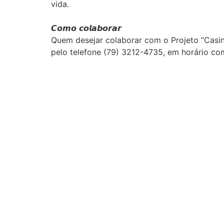
vida.
𝘾𝙤𝙢𝙤 𝙘𝙤𝙡𝙖𝙗𝙤𝙧𝙖𝙧
Quem desejar colaborar com o Projeto “Casinh
pelo telefone (79) 3212-4735, em horário com